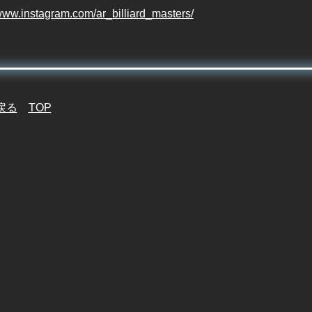
/www.instagram.com/ar_billiard_masters/
戻る
TOP